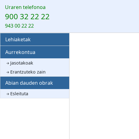
Uraren telefonoa
900 32 22 22
943 00 22 22
Lehiaketak
Aurrekontua
Jasotakoak
Erantzuteko zain
Abian dauden obrak
Esleituta