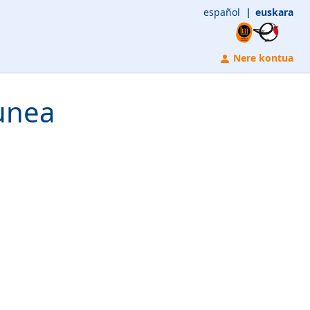
español
euskara
Nere kontua
unea